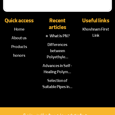
Quick access
Recent
Useful links
articles
Home
Khoshnam First
Link
🔹 What is PN?
About us
Differences
Products
between
honors
Polyethyle...
Advances in Self-
Healing Polym...
Selection of
Suitable Pipes in...